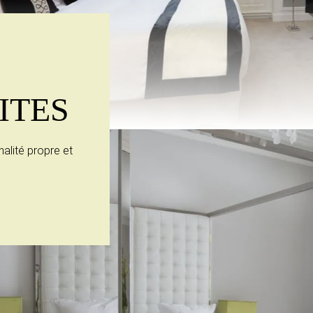
ITES
alité propre et